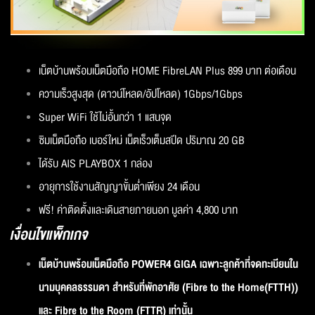
เน็ตบ้านพร้อมเน็ตมือถือ HOME FibreLAN Plus 899 บาท ต่อเดือน
ความเร็วสูงสุด (ดาวน์โหลด/อัปโหลด) 1Gbps/1Gbps
Super WiFi ใช้ไม่อั้นกว่า 1 แสนจุด
ซิมเน็ตมือถือ เบอร์ใหม่ เน็ตเร็วเต็มสปีด ปริมาณ 20 GB
ได้รับ AIS PLAYBOX 1 กล่อง
อายุการใช้งานสัญญาขั้นต่ำเพียง 24 เดือน
ฟรี! ค่าติดตั้งและเดินสายภายนอก มูลค่า 4,800 บาท
เงื่อนไขแพ็กเกจ
เน็ตบ้านพร้อมเน็ตมือถือ POWER4 GIGA เฉพาะลูกค้าที่จดทะเบียนใน
นามบุคคลธรรมดา สำหรับที่พักอาศัย (Fibre to the Home(FTTH))
และ Fibre to the Room (FTTR) เท่านั้น