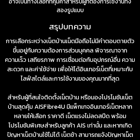
อาจเป็นทางเลือกที่คุ้มค่าสำหรับผู้ที่ต้องการใช้งานทั้ง
สองรูปแบบ
สรุปบทความ
การเลือกระหว่างเน็ตบ้านเน็ตมือถือไม่มีคำตอบตายตัว
ขึ้นอยู่กับความต้องการส่วนบุคคล พิจารณาจาก
ความเร็ว เสถียรภาพ การเชื่อมต่อกับอุปกรณ์อื่น ความ
สะดวก และค่าใช้จ่าย เพื่อให้ได้อินเทอร์เน็ตที่เหมาะกับ
ไลฟ์สไตล์และการใช้งานของคุณมากที่สุด
สำหรับผู้ที่สนใจ
ติดตั้งเน็ตบ้าน
หรือมอง
โปรโมชันเน็ต
บ้าน
สุดคุ้ม AISFibre4U มีแพ็กเกจอินเทอร์เน็ตหลาก
หลายให้เลือก ราคาดี เน็ตแรงไม่ลดสปีด พร้อม
โปรโมชันพิเศษสำหรับลูกค้า AIS เท่านั้น และหากเกิด
ปัญหาเน็ตบ้านใช้ไม่ได้ เน็ตช้า สามารถแจ้งปัญหาเน็ต